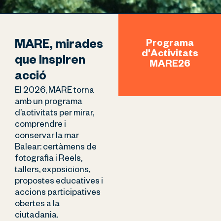
Programa
MARE, mirades
d'Activitats
que inspiren
MARE26
acció
El 2026, MARE torna 
amb un programa 
d’activitats per mirar, 
comprendre i 
conservar la mar 
Balear: certàmens de 
fotografia i Reels, 
tallers, exposicions, 
propostes educatives i 
accions participatives 
obertes a la 
ciutadania.