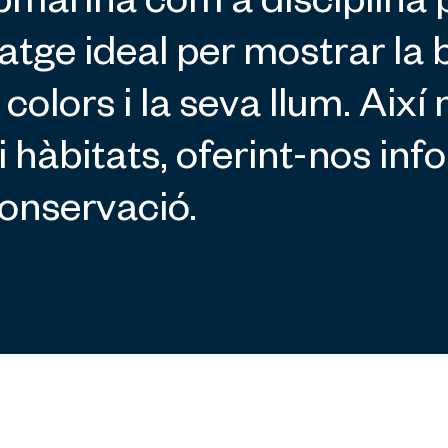
ubmarina com a disciplina 
atge ideal per mostrar la b
colors i la seva llum. Aix
 hàbitats, oferint-nos inf
conservació.