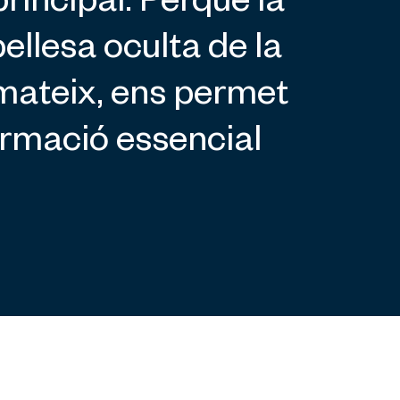
principal. Perquè la
ellesa oculta de la
í mateix, ens permet
ormació essencial