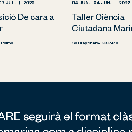
 07 JUL.
2022
04 JUN. - 04 JUN.
2022
ició De cara a
Taller Ciència
r
Ciutadana Mari
, Palma
Sa Dragonera- Mallorca
ARE seguirà el format cl