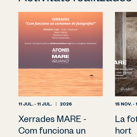
11 JUL. - 11 JUL.
2026
15 NOV. - 
Xerrades MARE -
La fo
Com funciona un
hort