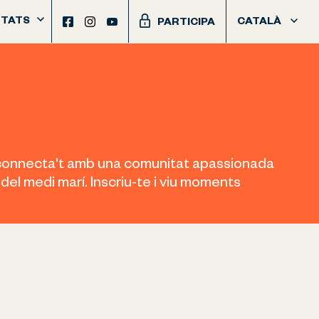
TATS
CATALÀ
PARTICIPA
 i connecta't amb una comunitat apassionada
a del medi marí. Inscriu-te i viu moments