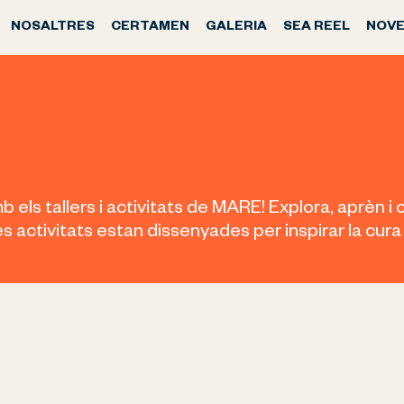
NOSALTRES
CERTAMEN
GALERIA
SEA REEL
NOVE
 els tallers i activitats de MARE! Explora, aprèn
tres activitats estan dissenyades per inspirar la cur