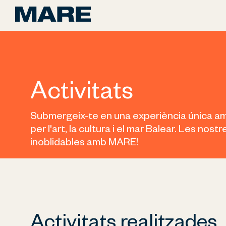
Activitats
Submergeix-te en una experiència única amb
per l'art, la cultura i el mar Balear. Les nos
inoblidables amb MARE!
Activitats realitzades