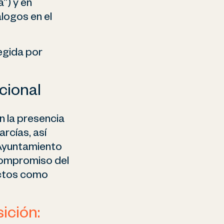
”) y en
álogos en el
legida por
cional
n la presencia
rcías, así
 Ayuntamiento
 compromiso del
ectos como
ición: