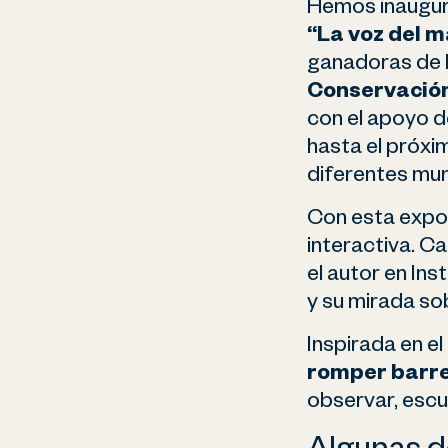
Hemos inaugura
“La voz del m
ganadoras de 
Conservación
con el apoyo d
hasta el próxi
diferentes muni
Con esta expos
interactiva. C
el autor en In
y su mirada sob
Inspirada en el
romper barre
observar, escu