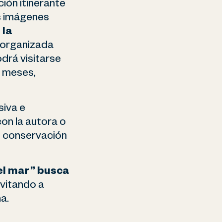
ión itinerante
as imágenes
 la
, organizada
drá visitarse
s meses,
siva e
on la autora o
e conservación
el mar” busca
invitando a
a.