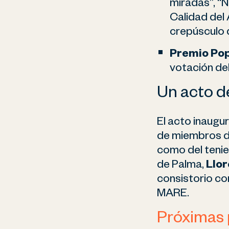
miradas”, “N
Calidad del 
crepúsculo 
Premio Po
votación de
Un acto d
El acto inaugu
de miembros d
como del tenie
de Palma,
Llor
consistorio co
MARE.
Próximas 