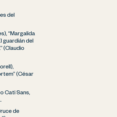
es del
es), “Margalida
l guardián del
” (Claudio
rell),
ortem” (César
mo Cati Sans,
.
Cruce de