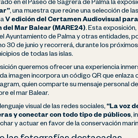
do en el Paseo de Sagrera de Palma la exposic
ar”
, una muestra que reúne una selección de l
la
V edición del Certamen Audiovisual para
 del Mar Balear (MARE24)
. Esta exposición
el Ayuntamiento de Palma y otras entidades, po
mo 30 de junio y recorrerá, durante los próximo
cipios de todas las islas.
ición queremos ofrecer una experiencia inmer
ada imagen incorpora un código QR que enlaza c
stagram, quien comparte su mensaje personal d
re el mar Balear.
 lenguaje visual de las redes sociales,
“La voz d
ras y conectar con todo tipo de públicos
, 
char y actuar en favor de la conservación marin