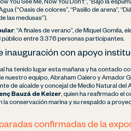
ow You See Me, Now You Don’t”, “Bajo la espuma
Agua (“Oasis de colores”, “Pasillo de arena”, “Di
de las medusas”).
pular
: “A finales de verano”, de Miquel Gomila, e
l público entre 3.376 personas participantes.
e inauguración con apoyo institu
ral ha tenido lugar esta mañana y ha contado co
e nuestro equipo, Abraham Calero y Amador Ga
nte de alcalde y concejal de Medio Natural del
enç Bauzá de Keizer
, quien ha reafirmado el
n la conservación marina y su respaldo a proy
paradas confirmadas de la expos