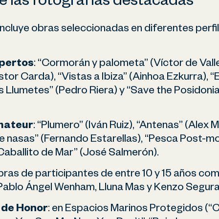
e las fotografías destacadas
incluye obras seleccionadas en diferentes perfil
pertos
: “Cormorán y palometa” (Víctor de Vall
tor Carda), “Vistas a Ibiza” (Ainhoa Ezkurra), “E
 Llumetes” (Pedro Riera) y “Save the Posidonia
mateur
: “Plumero” (Iván Ruiz), “Antenas” (Alex Mo
e nasas” (Fernando Estarellas), “Pesca Post-m
Caballito de Mar” (José Salmerón).
obras de participantes de entre 10 y 15 años co
Pablo Ángel Wenham, Lluna Mas y Kenzo Segura
 de Honor
: en Espacios Marinos Protegidos (“