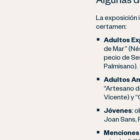
Algunas d
La exposición 
certamen:
Adultos Ex
de Mar” (Nés
pecio de Ses
Palmisano).
Adultos A
“Artesano d
Vicente) y “
Jóvenes
: 
Joan Sans, 
Menciones