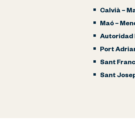
Calvià – M
Maó – Men
Autoridad 
Port Adria
Sant Fran
Sant Josep 